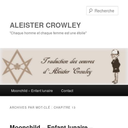
Aller
Aller
au
au
Rech
contenu
contenu
principal
secondaire
ALEISTER CROWLEY
"Chaque homme et chaque femme est une étoile"
Menu
Moonchild – Enfant lunaire
Contact
principal
ARCHIVES PAR MOT-CLÉ :
CHAPITRE 13
Moonchild – Enfant lunaire –