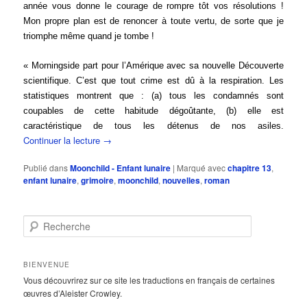
année vous donne le courage de rompre tôt vos résolutions !
Mon propre plan est de renoncer à toute vertu, de sorte que je
triomphe même quand je tombe !
« Morningside part pour l’Amérique avec sa nouvelle Découverte
scientifique. C’est que tout crime est dû à la respiration. Les
statistiques montrent que : (a) tous les condamnés sont
coupables de cette habitude dégoûtante, (b) elle est
caractéristique de tous les détenus de nos asiles.
Continuer la lecture
→
Publié dans
Moonchild - Enfant lunaire
|
Marqué avec
chapitre 13
,
enfant lunaire
,
grimoire
,
moonchild
,
nouvelles
,
roman
R
e
c
h
BIENVENUE
e
Vous découvrirez sur ce site les traductions en français de certaines
r
œuvres d’Aleister Crowley.
c