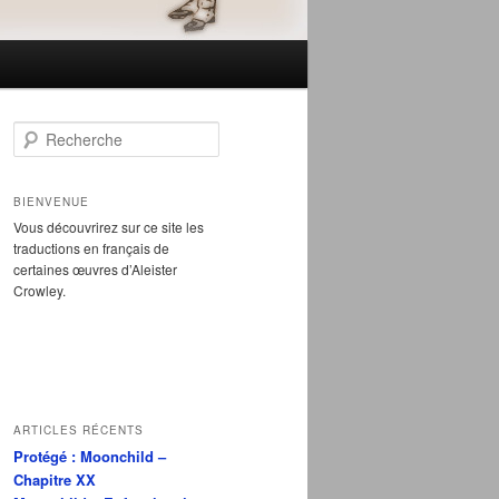
R
e
c
h
BIENVENUE
e
Vous découvrirez sur ce site les
r
traductions en français de
c
certaines œuvres d’Aleister
h
Crowley.
e
ARTICLES RÉCENTS
Protégé : Moonchild –
Chapitre XX