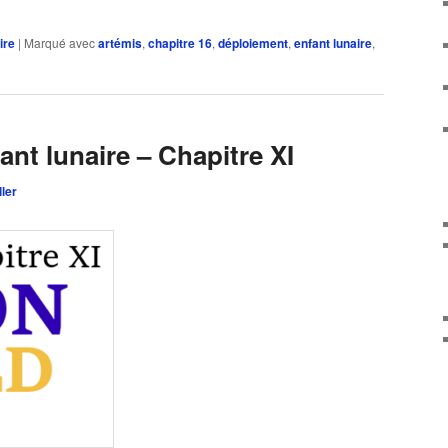
ire
|
Marqué avec
artémis
,
chapitre 16
,
déploiement
,
enfant lunaire
,
nt lunaire – Chapitre XI
ler