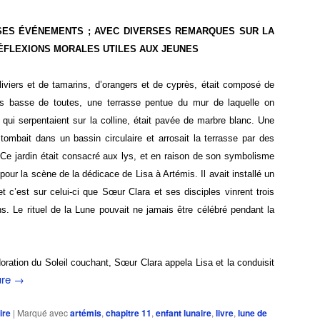
 SES ÉVÉNEMENTS ; AVEC DIVERSES REMARQUES SUR LA
RÉFLEXIONS MORALES UTILES AUX JEUNES
liviers et de tamarins, d’orangers et de cyprès, était composé de
s basse de toutes, u
ne terrasse pentue du mur de laquelle on
 qui serpentaient sur la colline, était pavée de marbre blanc. Une
tombait dans un bassin circ
ulaire et arrosait la terrasse par
des
s. Ce jardin était consacré aux lys, et en raison de son symbolisme
i pour la scène de la dédicace de Lisa à Artémis. Il avait installé un
 et c’est sur celui-ci que Sœur Clara et ses disciples vinrent trois
ions. Le rituel de la Lune pouvait ne jamais être célébré pendant la
doration du Soleil couchant, Sœur Clara appela Lisa et la conduisit
ure
→
ire
|
Marqué avec
artémis
,
chapitre 11
,
enfant lunaire
,
livre
,
lune de