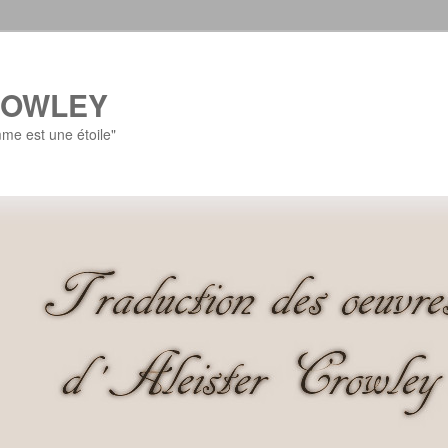
ROWLEY
e est une étoile"