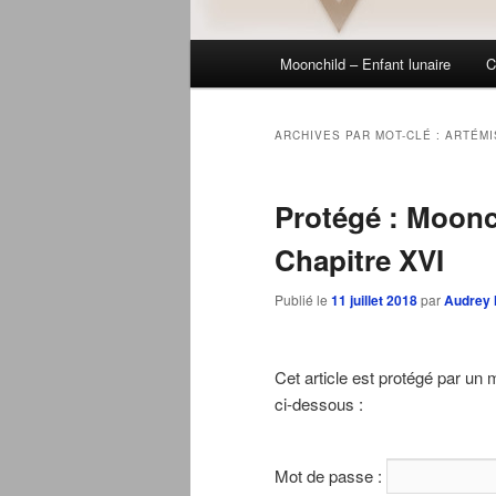
Menu
Moonchild – Enfant lunaire
C
principal
ARCHIVES PAR MOT-CLÉ :
ARTÉMI
Protégé : Moonch
Chapitre XVI
Publié le
11 juillet 2018
par
Audrey 
Cet article est protégé par un 
ci-dessous :
Mot de passe :