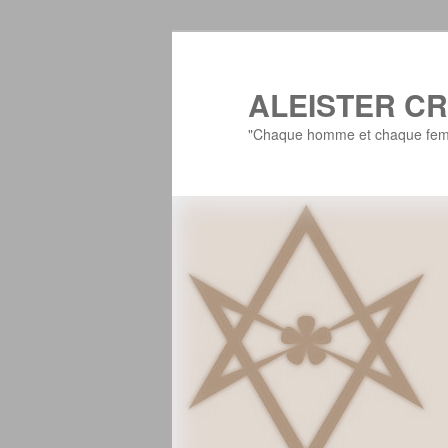
Aller
Aller
au
au
contenu
contenu
ALEISTER C
principal
secondaire
"Chaque homme et chaque femm