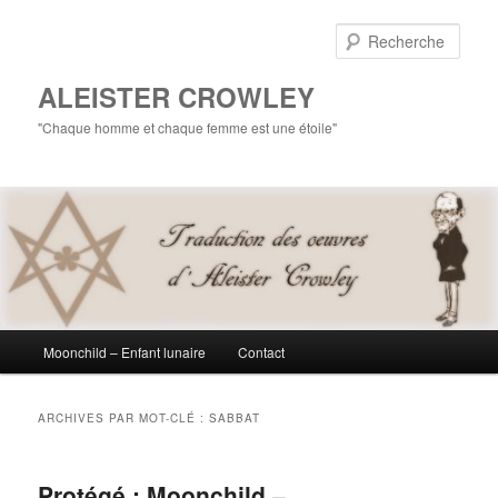
Aller
Aller
au
au
Rech
contenu
contenu
principal
secondaire
ALEISTER CROWLEY
"Chaque homme et chaque femme est une étoile"
Menu
Moonchild – Enfant lunaire
Contact
principal
ARCHIVES PAR MOT-CLÉ :
SABBAT
Protégé : Moonchild –