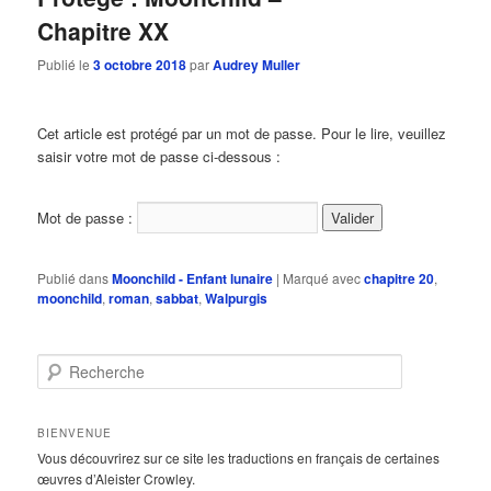
Chapitre XX
Publié le
3 octobre 2018
par
Audrey Muller
Cet article est protégé par un mot de passe. Pour le lire, veuillez
saisir votre mot de passe ci-dessous :
Mot de passe :
Publié dans
Moonchild - Enfant lunaire
|
Marqué avec
chapitre 20
,
moonchild
,
roman
,
sabbat
,
Walpurgis
R
e
c
h
BIENVENUE
e
Vous découvrirez sur ce site les traductions en français de certaines
r
œuvres d’Aleister Crowley.
c