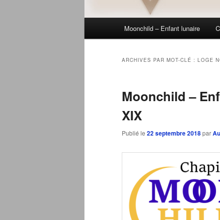
Menu
Moonchild – Enfant lunaire
C
principal
ARCHIVES PAR MOT-CLÉ :
LOGE N
Moonchild – Enf
XIX
Publié le
22 septembre 2018
par
Au