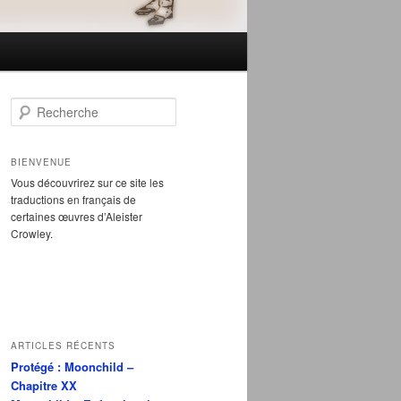
R
e
c
h
BIENVENUE
e
Vous découvrirez sur ce site les
r
traductions en français de
c
certaines œuvres d’Aleister
h
Crowley.
e
ARTICLES RÉCENTS
Protégé : Moonchild –
Chapitre XX