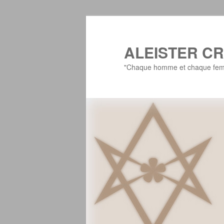
Aller
Aller
au
au
contenu
contenu
ALEISTER C
principal
secondaire
"Chaque homme et chaque femm