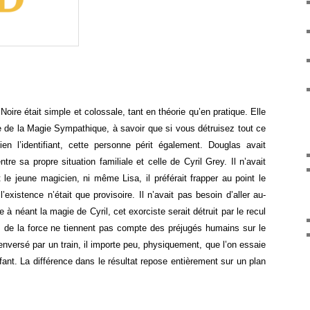
re était simple et colossale, tant en théorie qu’en pratique. Elle
se de la Magie Sympathique, à savoir que si vous détruisez tout ce
ien l’identifiant, cette personne périt également. Douglas avait
tre sa propre situation familiale et celle de Cyril Grey. Il n’avait
 le jeune magicien, ni même Lisa, il préférait frapper au point le
l’existence n’était que provisoire. Il n’avait pas besoin d’aller au-
re à néant la magie de Cyril, cet exorciste serait détruit par le recul
s de la force ne tiennent pas compte des préjugés humains sur le
renversé par un train, il importe peu, physiquement, que l’on essaie
ant. La différence dans le résultat repose entièrement sur un plan