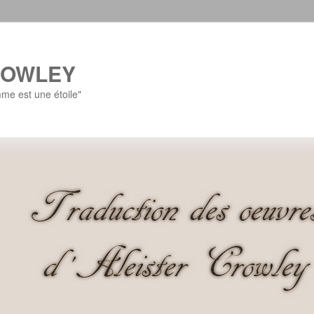
ROWLEY
e est une étoile"