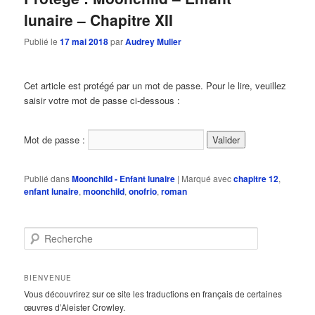
lunaire – Chapitre XII
Publié le
17 mai 2018
par
Audrey Muller
Cet article est protégé par un mot de passe. Pour le lire, veuillez
saisir votre mot de passe ci-dessous :
Mot de passe :
Publié dans
Moonchild - Enfant lunaire
|
Marqué avec
chapitre 12
,
enfant lunaire
,
moonchild
,
onofrio
,
roman
R
e
c
h
BIENVENUE
e
Vous découvrirez sur ce site les traductions en français de certaines
r
œuvres d’Aleister Crowley.
c