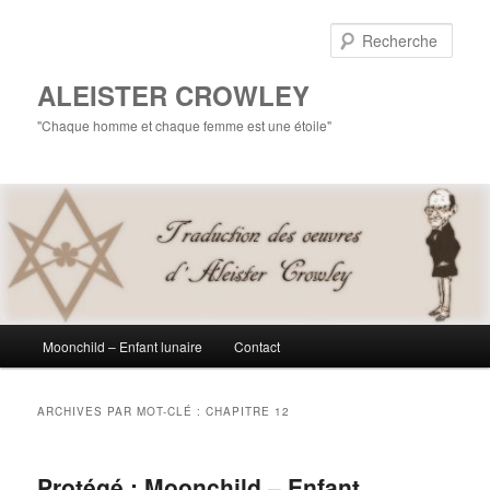
Aller
Aller
au
au
Rech
contenu
contenu
principal
secondaire
ALEISTER CROWLEY
"Chaque homme et chaque femme est une étoile"
Menu
Moonchild – Enfant lunaire
Contact
principal
ARCHIVES PAR MOT-CLÉ :
CHAPITRE 12
Protégé : Moonchild – Enfant